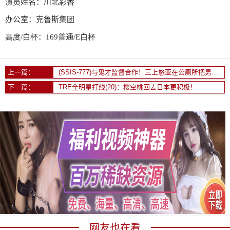
演员姓名：川北彩香
办公室：克鲁斯集团
高度/白杯：169普通/E白杯
上一篇：
(SSIS-777)与鬼才监督合作！三上悠亚在公厕所把男优KO！
下一篇：
TRE全明星打线(20)：樱空桃回去日本更积极！
网友也在看