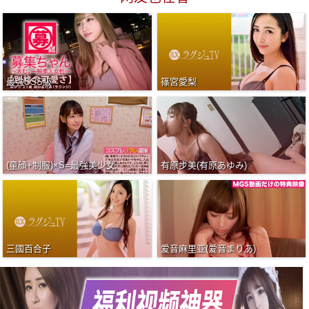
最強SSS級
篠宮愛梨
(童顔+制服)×S=最強美少女
有原步美(有原あゆみ)
三國百合子
爱音麻里亚(爱音まりあ)