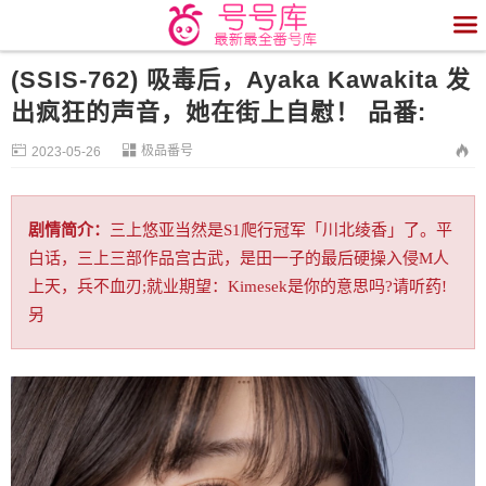

(SSIS-762) 吸毒后，Ayaka Kawakita 发
出疯狂的声音，她在街上自慰！ 品番:


极品番号

2023-05-26
剧情简介：
三上悠亚当然是S1爬行冠军「川北绫香」了。平
白话，三上三部作品宫古武，是田一子的最后硬操入侵M人
上天，兵不血刃;就业期望：Kimesek是你的意思吗?请听药!
另