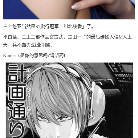
三上悠亚当然是S1爬行冠军「川北绫香」了。
平白话，三上三部作品宫古武，是田一子的最后硬操入侵M人上
天，兵不血刃;就业期望：
Kimesek是你的意思吗?请听药!