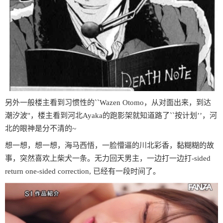
另外一般楼主看到习惯性的``Wazen Otomo，从对面出来，到达
潮汐波''，楼主看到河北Ayaka的跑影架就知道路了``按计划’’，河
北的眼神是分不清的~
想一想，想一想，海马西悟，一脸懵逼的川北彩香，黏糊糊的故
事，突然喜欢上柴犬一条。无力回天男主，一边打一边打-sided
return one-sided correction, 已经有一段时间了。